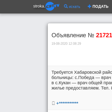
stroka.
искать
ПОДАТЬ
Объявление №
2172
19-08-2020 12:08:29
Требуется Хабаровской рай
больницы: с.Победа — врач
в с.Кукан — врач общей пра
жилье предоставляем. Тел. 
+***********