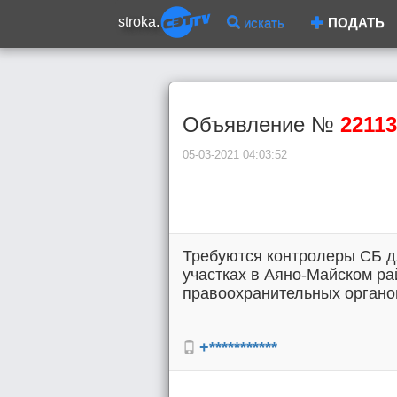
stroka.
искать
ПОДАТЬ
Объявление №
22113
05-03-2021 04:03:52
Требуются контролеры СБ д
участках в Аяно-Майском р
правоохранительных органов)
+***********