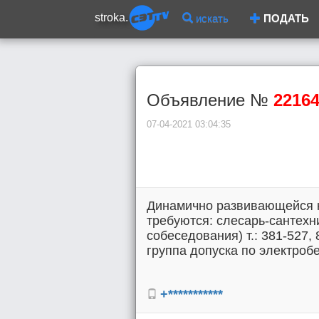
stroka.
искать
ПОДАТЬ
Объявление №
2216
07-04-2021 03:04:35
Динамично развивающейся к
требуются: слесарь-сантехни
собеседования) т.: 381-527, 
группа допуска по электробез
+***********