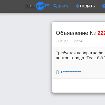
stroka.
искать
ПОДАТЬ
Объявление №
22
21-05-2021 01:05:32
Требуется повар в кафе,
центре города. Тел.: 8-9
+***********