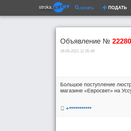
stroka.
искать
ПОДАТЬ
Объявление №
2228
28-05-2021 11:05:49
Большое поступление люстр
магазине «Евросвет» на Уссу
+***********