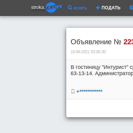
stroka.
искать
ПОДАТЬ
Объявление №
22
15-06-2021 03:06:30
В гостиницу "Интурист" 
63-13-14. Администратор
+***********