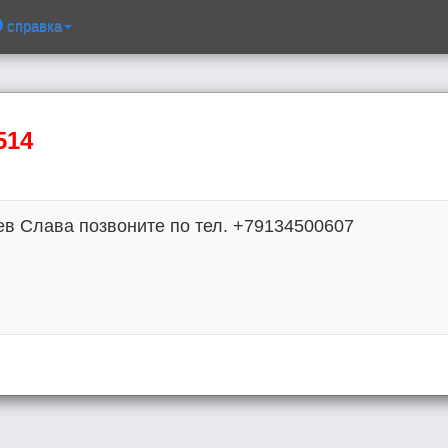
справка
514
в Слава позвоните по тел. +79134500607