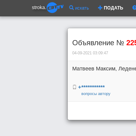
stroka.
искать
ПОДАТЬ
Объявление №
22
04-09-2021 03:09:47
Матвеев Максим, Ледене
+***********
вопросы автору