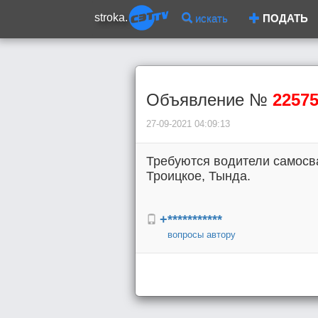
stroka.
искать
ПОДАТЬ
Объявление №
2257
27-09-2021 04:09:13
Требуются водители самосва
Троицкое, Тында.
+***********
вопросы автору