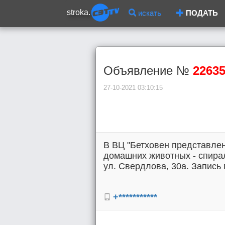
stroka.
искать
ПОДАТЬ
Объявление №
2263
27-10-2021 03:10:15
В ВЦ "Бетховен представле
домашних животных - спира
ул. Свердлова, 30а. Запись п
+***********