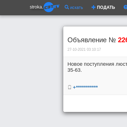
stroka.
искать
ПОДАТЬ
Объявление №
22
27-10-2021 03:10:17
Новое поступления люстр
35-63.
+***********