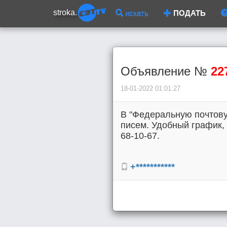
stroka.
искать
ПОДАТЬ
Объявление №
22
18-01-2022 01:01:27
В "Федеральную почтову
писем. Удобный график, 
68-10-67.
+***********