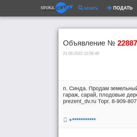
stroka.
искать
ПОДАТЬ
Объявление №
2288
21-06-2022 12:06:48
п. Синда. Продам земельный
гараж, сарай, плодовые дер
prezent_dv.ru Торг. 8-909-807
+***********