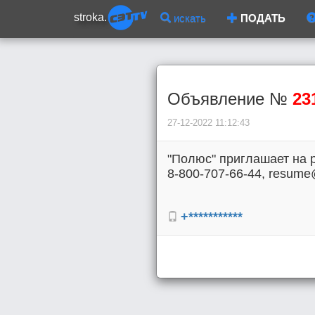
stroka.
искать
ПОДАТЬ
Объявление №
23
27-12-2022 11:12:43
"Полюс" приглашает на р
8-800-707-66-44, resum
+***********