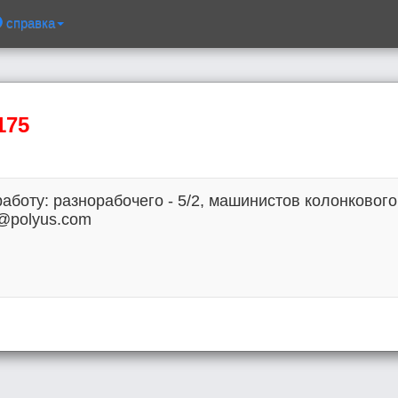
справка
175
аботу: разнорабочего - 5/2, машинистов колонкового 
e@polyus.com