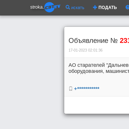
stroka.
искать
ПОДАТЬ
Объявление №
23
17-01-2023 02:01:36
АО старателей "Дальнев
оборудования, машинист 
+***********