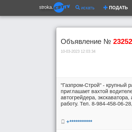
stroka.
искать
ПОДАТЬ
Объявление №
2325
10-03-2023 12:03:34
"Газпром-Строй" - крупный 
приглашает вахтой водител
автогрейдера, экскаватора,
работу. Тел. 8-984-458-06-28
+***********