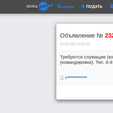
stroka.
искать
ПОДАТЬ
Объявление №
23
15-03-2023 12:03:50
Требуются служащие (ком
(командировки). Тел. 8-9
+***********