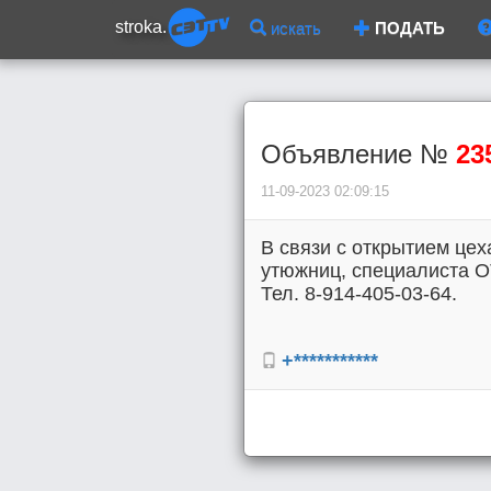
stroka.
искать
ПОДАТЬ
Объявление №
23
11-09-2023 02:09:15
В связи с открытием це
утюжниц, специалиста 
Тел. 8-914-405-03-64.
+***********