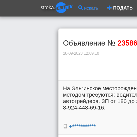
stroka.
искать
ПОДАТЬ
Объявление №
2358
18-09-2023 12:09:10
На Эльгинское месторожден
методом требуются: водите
автогрейдера. ЗП от 180 до 
8-924-448-69-16.
+***********