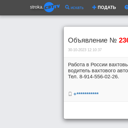
stroka.
искать
ПОДАТЬ
Объявление №
23
30-10-2023 12:10:37
Работа в России вахтовы
водитель вахтового авто
Тел. 8-914-556-02-26.
+***********