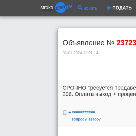
stroka.
искать
ПОДАТЬ
Объявление №
2372
06-01-2024 11:01:14
СРОЧНО требуется продавец
206. Оплата выход + процен
+***********
вопросы автору