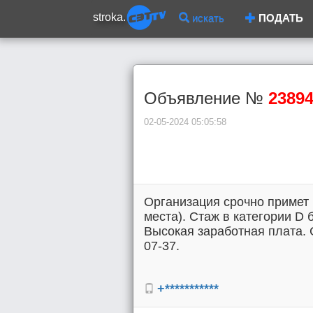
stroka.
искать
ПОДАТЬ
Объявление №
2389
02-05-2024 05:05:58
Организация срочно примет 
места). Стаж в категории D 
Высокая заработная плата. 
07-37.
+***********