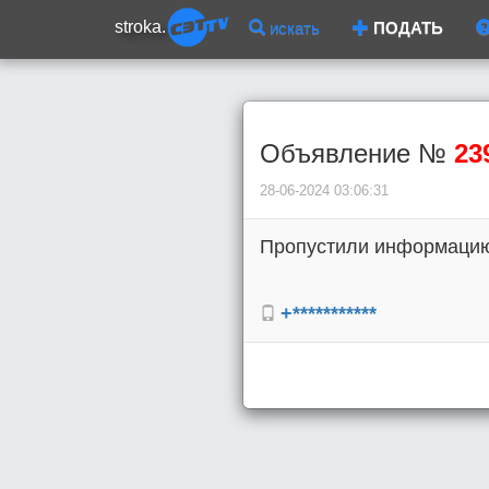
stroka.
искать
ПОДАТЬ
Объявление №
23
28-06-2024 03:06:31
Пропустили информацию 
+***********