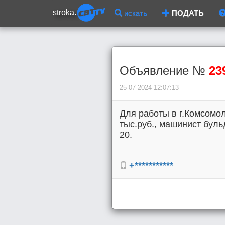
stroka.
искать
ПОДАТЬ
Объявление №
23
25-07-2024 12:07:13
Для работы в г.Комсомол
тыс.руб., машинист бульд
20.
+***********