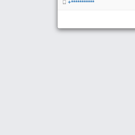
+***********