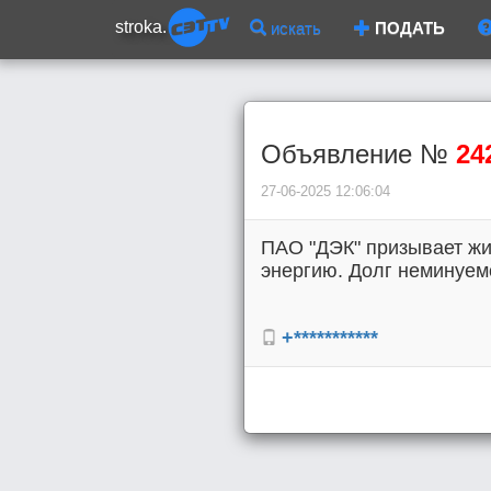
stroka.
искать
ПОДАТЬ
Объявление №
24
27-06-2025 12:06:04
ПАО "ДЭК" призывает жи
энергию. Долг неминуем
+***********