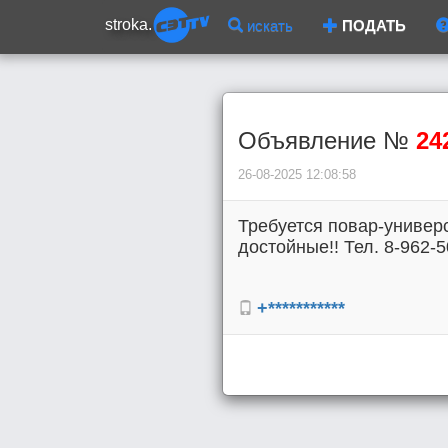
stroka.
искать
ПОДАТЬ
Объявление №
24
26-08-2025 12:08:58
Требуется повар-универ
достойные!! Тел. 8-962-5
+***********