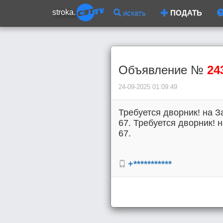
stroka.
искать
ПОДАТЬ
Объявление №
24
24-09-2025 01:09:49
Требуется дворник! на За
67. Требуется дворник! н
67.
+***********