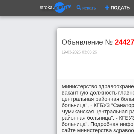
stroka.
искать
ПОДАТЬ
Объявление №
2442
19-03-2026 03:03:26
Министерство здравоохранен
вакантную должность главно
центральная районная больн
больница", - КГБУЗ "Санатор
Чумиканская центральная ра
районная больница", - КГБУ
больница". Подробная инф
сайте министерства здравоох