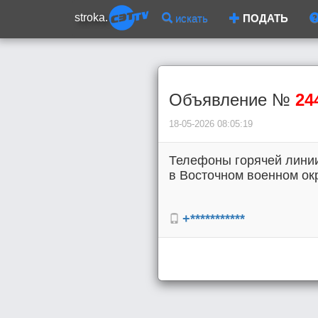
stroka.
искать
ПОДАТЬ
Объявление №
24
18-05-2026 08:05:19
Телефоны горячей линии
в Восточном военном окру
+***********