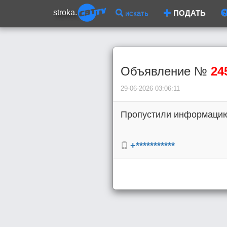
stroka.
искать
ПОДАТЬ
Объявление №
24
29-06-2026 03:06:11
Пропустили информацию 
+***********