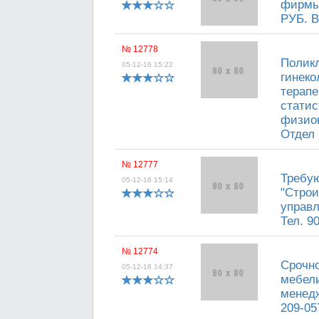
фирмы!
РУБ. В
№ 12778
Поликл
05-12-16 15:22
гинеко
терапе
статис
физиок
Отдел 
№ 12777
Требую
05-12-16 15:14
"Строи
управл
Тел. 90
№ 12774
Срочно
05-12-16 14:37
мебели
менедж
209-05