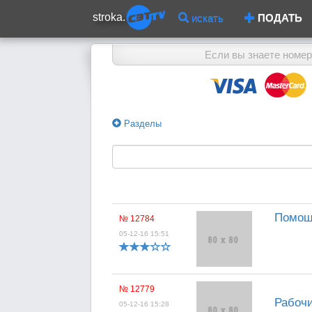
stroka.
искать
ПОДАТЬ
Если вы знаете номер
Разделы
Помощ
№ 12784
05-12-16 15:51
№ 12779
Рабочи
05-12-16 15:28