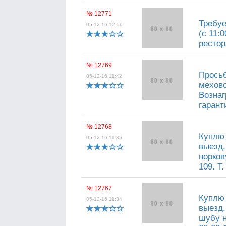
№ 12771
Требуе
05-12-16 12:56
(с 11:
рестор
№ 12769
Прось
05-12-16 11:42
мехово
Вознаг
гарант
№ 12768
Куплю 
05-12-16 11:35
выезд.
норков
109. Т.
№ 12767
Куплю 
05-12-16 11:34
выезд.
шубу н