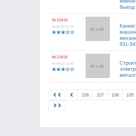
комбин
Выезд 
№ 23419
Канекс
08-06-23 12:13
машини
механи
931-54
№ 23418
Строит
08-06-23 11:55
электр
металл
106
107
108
109