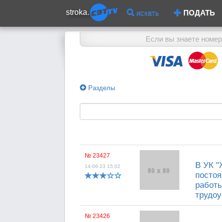
stroka.
искать
ПОДАТЬ
Если вы знаете номер
Разделы
№ 23427
В УК "
14-06-23 15:02
постоя
работ
трудоу
№ 23426