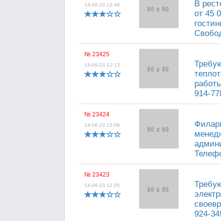
В рест
14-06-23 12:48
от 45 
гостин
Свобод
№ 23425
Требу
14-06-23 12:13
теплот
работы
914-77
№ 23424
Филарм
14-06-23 12:09
менедж
админи
Телефо
№ 23423
Требую
14-06-23 12:05
электр
своевр
924-34