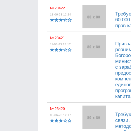
№ 23422
Требуе
13-06-23 12:24
60 000
прав к
№ 23421
Пригла
11-06-23 18:17
реаним
Богоро
минист
с зара
предос
компен
едино
програ
капитал
№ 23420
Требую
08-06-23 12:17
связи,
методо