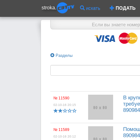
stroka.
искать
ПОДАТЬ
Если вы знаете номер
Разделы
В круп
№ 11590
требуе
02-10-16 20:15
890984
Помощн
№ 11589
890984
02-10-16 20:12