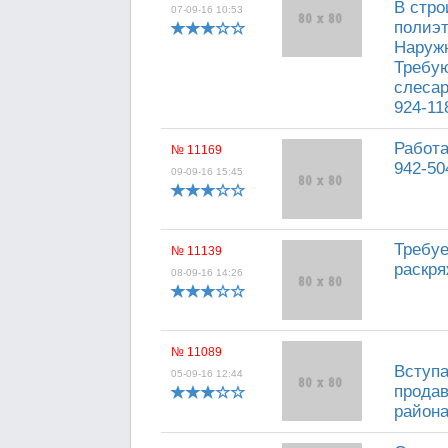
В стро
07-09-16 10:53
полиэт
Наружн
Требую
слесар
924-11
Работа
№ 11169
942-50
09-09-16 15:45
Требуе
№ 11139
раскря
08-09-16 14:26
№ 11089
Вступа
05-09-16 12:44
продав
района