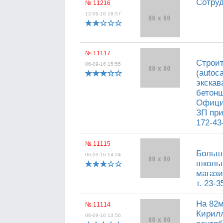
Сотруд
№ 11216
12-09-16 18:57
№ 11117
Строи
06-09-16 15:55
(autoc
экскав
бетонщ
Официа
ЗП при
172-43
№ 11115
Большо
06-09-16 14:24
школьн
магази
т. 23-3
На 82м
№ 11114
Кирилл
06-09-16 13:56