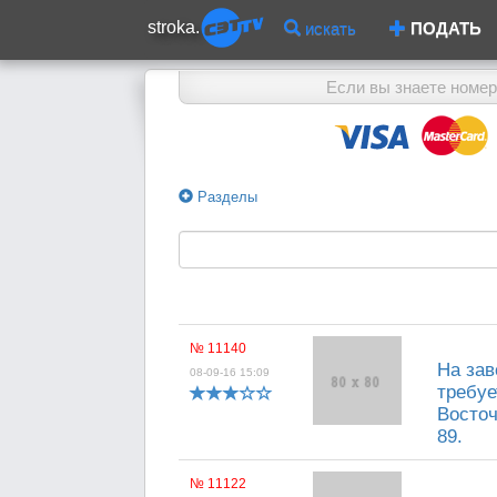
stroka.
искать
ПОДАТЬ
Если вы знаете номер
Разделы
№ 11140
На зав
08-09-16 15:09
требуе
Восточ
89.
№ 11122