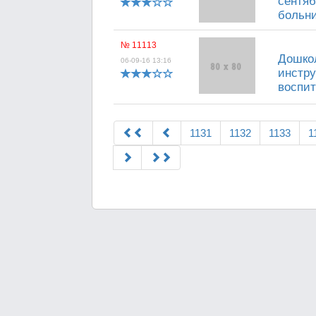
сентяб
больн
№ 11113
Дошко
06-09-16 13:16
инстру
воспит
1131
1132
1133
1