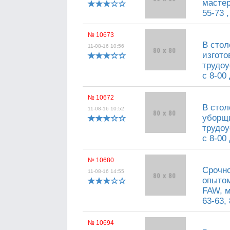
мастер
55-73 ,
№ 10673
В стол
11-08-16 10:56
изгото
трудоу
с 8-00 
№ 10672
В сто
11-08-16 10:52
уборщи
трудоу
с 8-00 
№ 10680
Срочно
11-08-16 14:55
опытом
FAW, м
63-63,
№ 10694