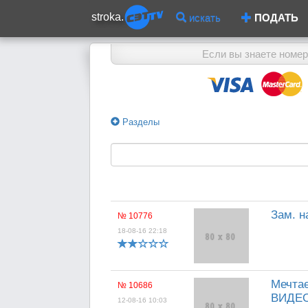
stroka.
искать
ПОДАТЬ
Если вы знаете номер
Разделы
Зам. н
№ 10776
18-08-16 22:18
Мечта
№ 10686
ВИДЕО
12-08-16 10:03