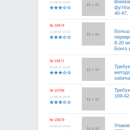
Вниман
12-08-16 15:03
футбол
40-47.
№ 10674
Больша
11-08-16 11:24
перекр
8-20 м
Бонго 
№ 10671
Требуе
11-08-16 10:48
методо
soloma
Требую
№ 10706
169-42
12-08-16 16:43
№ 10679
Упаков
11-08-16 14:53