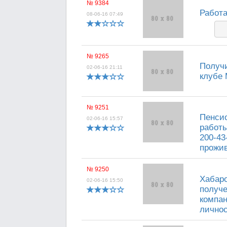
№ 9384
Работа
08-06-16 07:49
№ 9265
Получи
02-06-16 21:11
клубе 
№ 9251
Пенсио
02-06-16 15:57
работы
200-43
прожив
№ 9250
Хабар
02-06-16 15:50
получе
компан
личнос