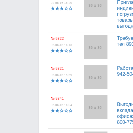
Пригла
02-06-16 16:20
индиви
погруз
товары
выгодн
Требуе
№ 9322
тел 89
05-06-16 16:13
Работа
№ 9321
942-50
05-06-16 15:59
№ 9341
Выгодн
06-06-16 16:04
вклада
офисах
800-77