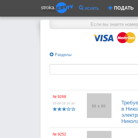
stroka.
искать
ПОДАТЬ
Если вы знаете номер
Разделы
№ 9268
Требуе
03-06-16 10:30
в Нико
электр
Никола
№ 9252