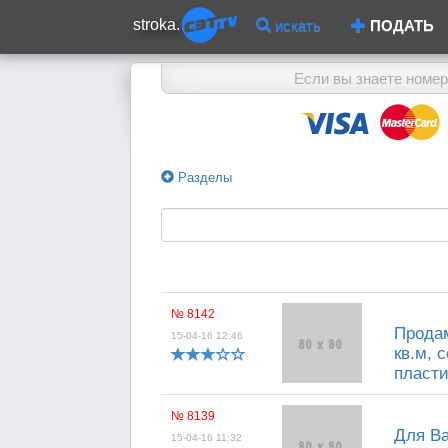
stroka.
искать
ПОДАТЬ
Если вы знаете номер
Разделы
№ 8142
Продам
15-04-16 12:46
кв.м, 
пласти
№ 8139
Для Ва
15-04-16 11:32