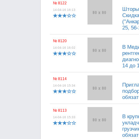
№ 8122
Шторы 
14-04-16 16:13
Скидка
("Анка
25, 56-
№ 8120
В Меди
14-04-16 16:02
рентге
диагно
14 до 
№ 8114
Пригла
14-04-16 15:34
подбор
обязат
№ 8113
В круп
14-04-16 15:33
укладч
грузчи
обязат