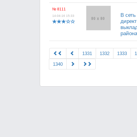
№ 8111
В сеть
14-04-16 15:33
директ
выклад
района
1331
1332
1333
1
1340