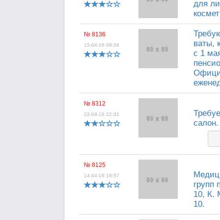
для ли
космет
Требую
№ 8136
ваты, 
15-04-16 09:34
с 1 ма
пенсио
Официа
еженед
№ 8312
Требу
22-04-16 22:31
салон.
№ 8125
Медици
14-04-16 16:57
групп 
10, К.
10.