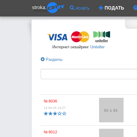
stroka.
искать
ПОДАТЬ
Интернет-эквайринг
Uniteller
Разделы
№ 8036
12-04-16 14:27
№ 8012