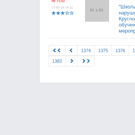
№ 7530
"Школа
17-03-16 14:11
наруше
Кругло
обучен
меропр
1374
1375
1376
1
1383