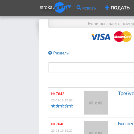
stroka.
искать
ПОДАТЬ
Если вы знаете номер
Разделы
Требуе
№ 7642
23-03-16 17:06
Бизнес
№ 7640
23-03-16 15:27