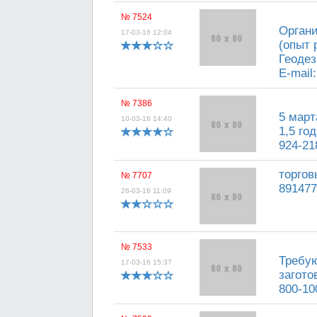
№ 7524
Органи
17-03-16 12:04
(опыт 
Геодез
E-mail
№ 7386
5 март
10-03-16 14:40
1,5 го
924-21
торгов
№ 7707
891477
26-03-16 11:09
№ 7533
Требую
17-03-16 15:37
загото
800-10