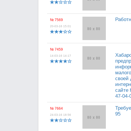
Работн
№ 7569
20-03-16 15:01
№ 7459
Хабаро
14-03-16 14:17
предп
инфор
малого
своей 
интерн
сайте h
47-04-
Требуе
№ 7664
95
24-03-16 18:56