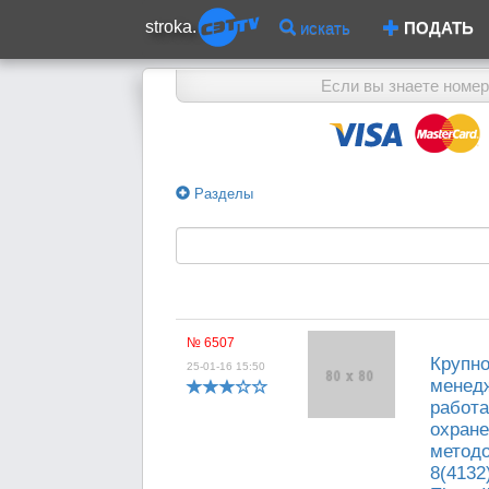
stroka.
искать
ПОДАТЬ
Если вы знаете номер
Разделы
№ 6507
Крупно
25-01-16 15:50
менедж
работа
охране
методо
8(4132