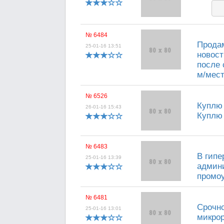
№ 6484
Продам
25-01-16 13:51
новост
после 
м/мест
№ 6526
Куплю 
26-01-16 15:43
Куплю 
№ 6483
В гипе
25-01-16 13:39
админи
промоу
№ 6481
Срочно
25-01-16 13:01
микрор