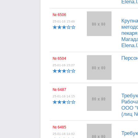
Elena
№ 6506
Крупна
25-01-16 15:48
методо
пекаря
Магада
Elena
Персон
№ 6504
25-01-16 15:27
№ 6487
Требую
25-01-16 14:15
Рабоча
ООО "С
(лиц №
№ 6485
Требую
25-01-16 14:02