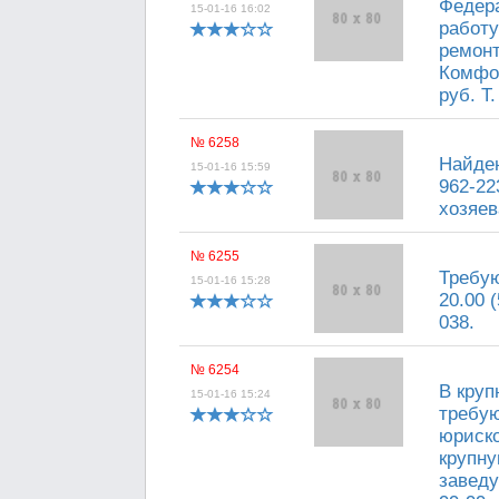
Федера
15-01-16 16:02
работу
ремонт
Комфор
руб. Т.
№ 6258
Найден
15-01-16 15:59
962-22
хозяев
№ 6255
Требую
15-01-16 15:28
20.00 
038.
№ 6254
В кру
15-01-16 15:24
требую
юриско
крупн
заведу