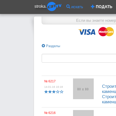
stroka.
искать
ПОДАТЬ
Если вы знаете номер
Разделы
№ 6217
Строит
14-01-16 16:18
каменщ
Строит
каменщ
№ 6216