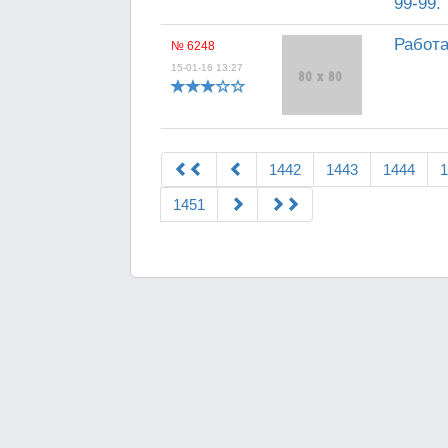
99-99.
Работа
№ 6248
15-01-16 13:27
1442
1443
1444
1
1451