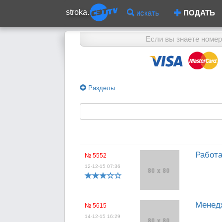
stroka.
искать
ПОДАТЬ
Если вы знаете номер
Разделы
Работа
№ 5552
12-12-15 07:36
Менедж
№ 5615
14-12-15 16:29