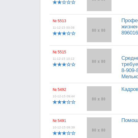
Профе
№ 5513
жизнен
11-12-15 00:08
89601
№ 5515
Средне
11-12-15 10:12
требуе
8-909-8
Мельк
Кадров
№ 5492
10-12-15 09:44
Помощн
№ 5491
10-12-15 09:39