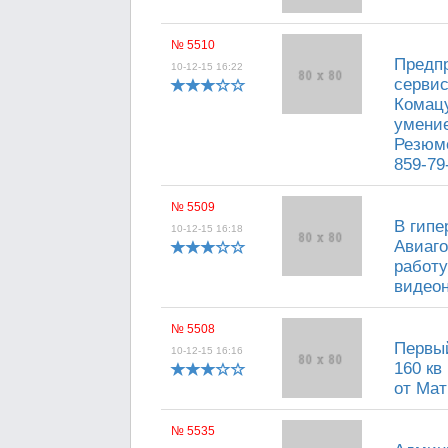
№ 5510
Предпр
10-12-15 16:22
сервис
Комацу
умение
Резюме
859-79
№ 5509
В гипе
10-12-15 16:18
Авиаго
работу
видеон
№ 5508
Первый
10-12-15 16:16
160 кв
от Матв
№ 5535