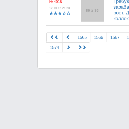
Требу
№ 4018
зараба
12-10-15 21:58
рост. 
коллек
1565
1566
1567
1
1574