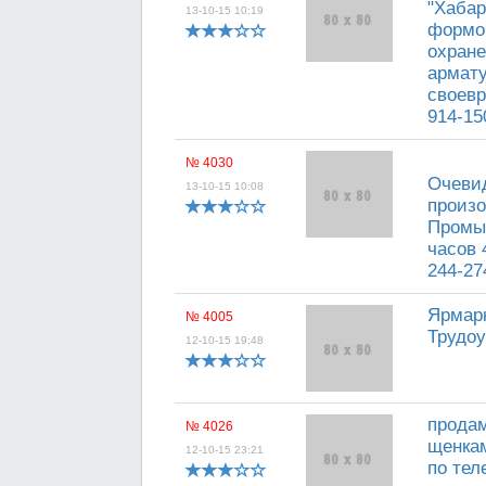
"Хабар
13-10-15 10:19
формов
охране
армату
своевр
914-15
№ 4030
Очевид
13-10-15 10:08
произо
Промыш
часов 
244-27
Ярмарк
№ 4005
Трудоу
12-10-15 19:48
продам
№ 4026
щенкам
12-10-15 23:21
по тел