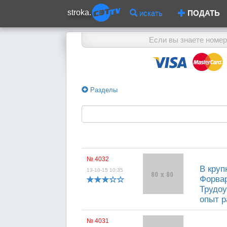
stroka.
искать
ПОДАТЬ
Если вы знаете номер
Разделы
№ 4032
В круп
13-10-15 10:35
Форвар
Трудоу
опыт р
№ 4031