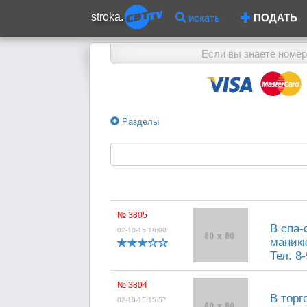
stroka.
искать
ПОДАТЬ
Если вы знаете номер
Разделы
№ 3805
В спа-
02-10-15 16:00
маникю
Тел. 8
№ 3804
В торг
02-10-15 15:57