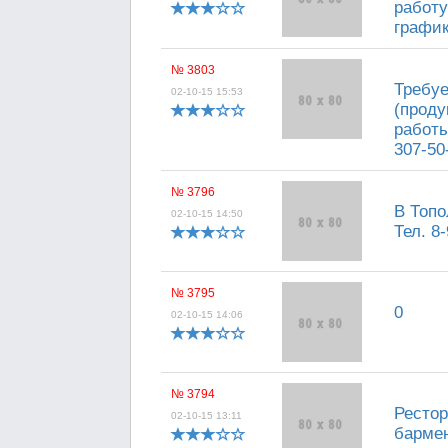
работу
график
№ 3803
Требуе
02-10-15 15:53
(проду
работы
307-50
№ 3796
В Топо
02-10-15 14:50
Тел. 8
№ 3795
0
02-10-15 14:06
№ 3794
Рестор
02-10-15 13:11
бармен