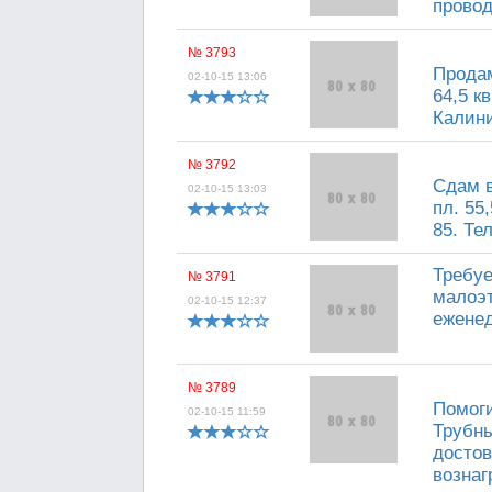
провод
№ 3793
Продам
02-10-15 13:06
64,5 к
Калини
№ 3792
Сдам в
02-10-15 13:03
пл. 55
85. Тел
Требуе
№ 3791
малоэт
02-10-15 12:37
еженед
№ 3789
Помоги
02-10-15 11:59
Трубны
досто
вознаг