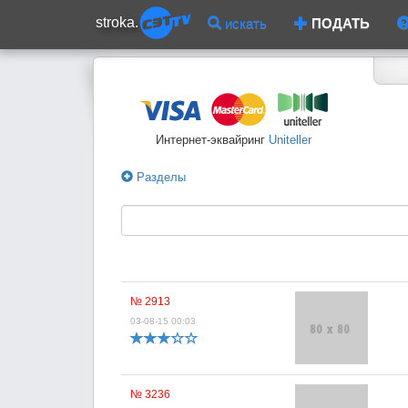
stroka.
искать
ПОДАТЬ
Интернет-эквайринг
Uniteller
Разделы
№ 2913
03-08-15 00:03
№ 3236