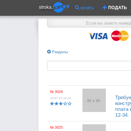
stroka.
искать
ПОДАТЬ
Если вы знаете номер
Разделы
№ 3026
Требу
10-07-15 16:14
констр
плата 
12-34.
№ 3025