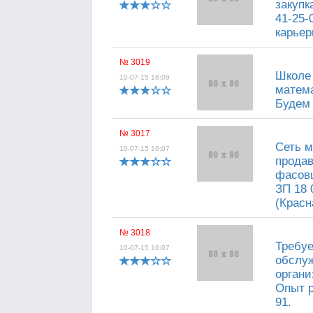
закупк
41-25-
карьер
№ 3019
Школе 
10-07-15 16:09
матема
Будем 
№ 3017
Сеть м
10-07-15 16:07
продав
фасовщ
ЗП 18 
(Красн
№ 3018
Требуе
10-07-15 16:07
обслуж
органи
Опыт р
91.