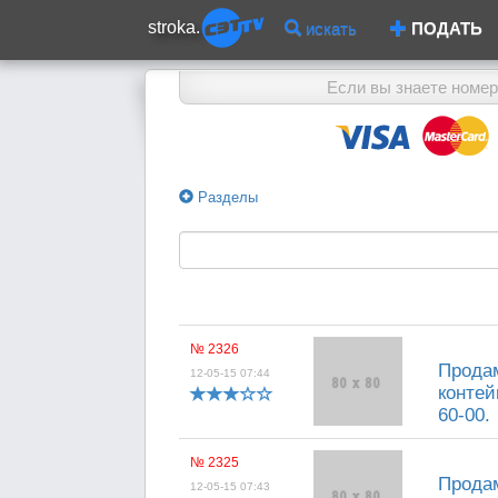
stroka.
искать
ПОДАТЬ
Если вы знаете номер
Разделы
№ 2326
Продам
12-05-15 07:44
контейн
60-00.
№ 2325
Продам
12-05-15 07:43