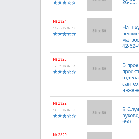
26-35.
№ 2324
На шху
12-05-15 07:42
рефмех
матрос
42-52-
№ 2323
В прое
12-05-15 07:36
проект
отдела
сантех
инжене
№ 2322
В Служ
12-05-15 07:33
руково
650.
№ 2320