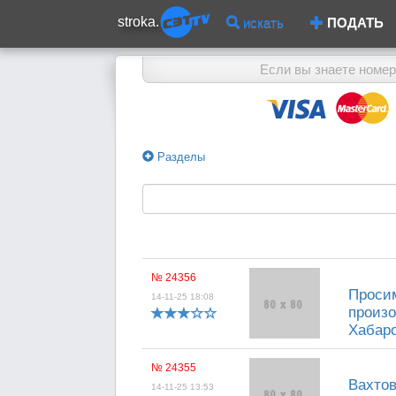
stroka.
искать
ПОДАТЬ
Если вы знаете номер
Разделы
№ 24356
Просим
14-11-25 18:08
произо
Хабаро
№ 24355
Вахтов
14-11-25 13:53