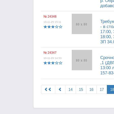
р. Обр
добаво
№ 24348
Требую
10-11-25 15:11
- в ст
17:00,
18:00,
ЗП 34.
№ 24347
Срочно
10-11-25 14:53
,1 (ДВ
13:00 
157-83
14
15
16
17
1