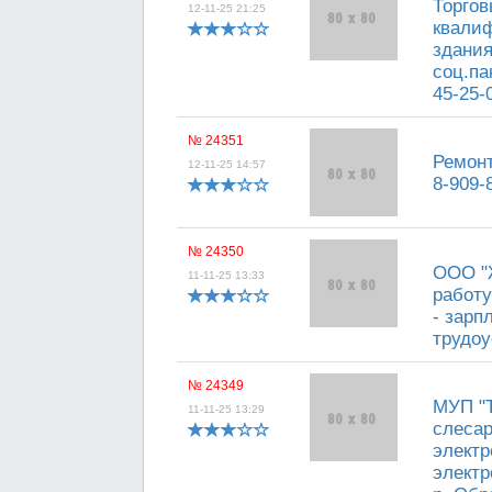
Торгов
12-11-25 21:25
квалиф
здания
соц.па
45-25-
№ 24351
Ремонт
12-11-25 14:57
8-909-
№ 24350
ООО "
11-11-25 13:33
работу
- зарп
трудоу
№ 24349
МУП "Т
11-11-25 13:29
слесаре
электр
электр