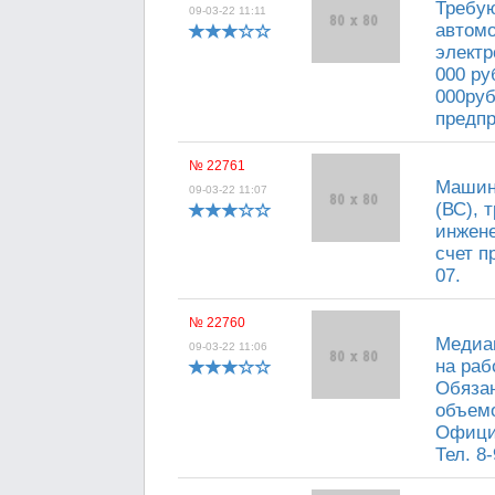
Требую
09-03-22 11:11
автомо
электр
000 ру
000руб
предпр
№ 22761
Машини
09-03-22 11:07
(ВС), 
инжене
счет п
07.
№ 22760
Медиаг
09-03-22 11:06
на раб
Обязан
объемо
Официа
Тел. 8