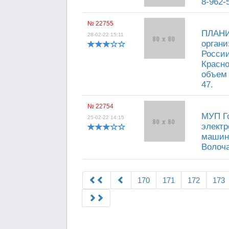
8-962-
№ 22755
ПЛАНИ
28-02-22 15:11
органи
России
Красно
объем 
47.
№ 22754
МУП Го
25-02-22 14:15
электр
машини
Волоча
170
171
172
173