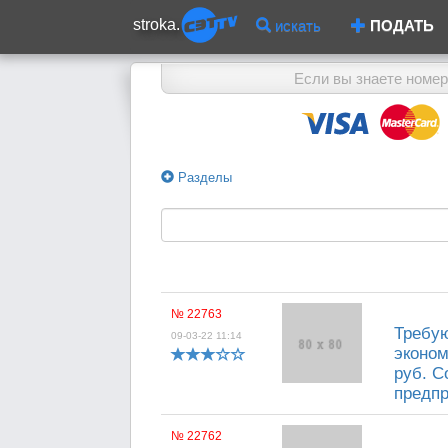
stroka.
искать
ПОДАТЬ
Если вы знаете номер
Разделы
№ 22763
Требую
09-03-22 11:14
эконом
руб. С
предпр
№ 22762