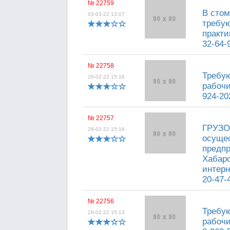
№ 22759
В стом
03-03-22 13:07
требую
практи
32-64-
№ 22758
Требую
28-02-22 15:16
рабочи
924-20
№ 22757
ГРУЗО
28-02-22 15:16
осущес
предпр
Хабаро
интерн
20-47-
№ 22756
Требую
28-02-22 15:13
рабочи