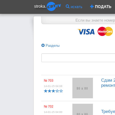
stroka.
искать
ПОДАТЬ
Если вы знаете номер
Разделы
Сдам 2
№ 703
ремонт
14-01-15 04:06
№ 702
Требуе
14-01-15 04:00