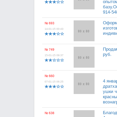
опытом
базу.О
914-54
Оформ
№ 693
изгото
14-01-15 00:43
индив
Продам
№ 749
руб.
15-01-15 09:37
№ 660
4 янва
07-01-15 06:25
дратха
ушки ч
красны
вознаг
Благо
№ 638